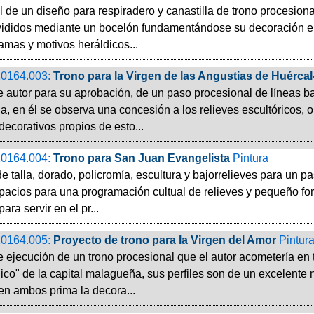
al de un diseño para respiradero y canastilla de trono procesio
vididos mediante un bocelón fundamentándose su decoración en
amas y motivos heráldicos...
0164.003:
Trono para la Virgen de las Angustias de Huérca
 autor para su aprobación, de un paso procesional de líneas b
, en él se observa una concesión a los relieves escultóricos, o
ecorativos propios de esto...
0164.004:
Trono para San Juan Evangelista
Pintura
 talla, dorado, policromía, escultura y bajorrelieves para un p
cios para una programación cultual de relieves y pequeño forma
ara servir en el pr...
0164.005:
Proyecto de trono para la Virgen del Amor
Pintur
 ejecución de un trono procesional que el autor acometería en t
ico" de la capital malagueña, sus perfiles son de un excelente
en ambos prima la decora...