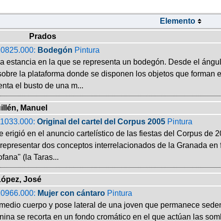
Elemento
Prados
0825.000:
Bodegón
Pintura
na estancia en la que se representa un bodegón. Desde el ángul
sobre la plataforma donde se disponen los objetos que forman e
nta el busto de una m...
illén, Manuel
1033.000:
Original del cartel del Corpus 2005
Pintura
 erigió en el anuncio cartelístico de las fiestas del Corpus de 2
representar dos conceptos interrelacionados de la Granada en 
fana" (la Taras...
López, José
0966.000:
Mujer con cántaro
Pintura
 medio cuerpo y pose lateral de una joven que permanece sedent
nina se recorta en un fondo cromático en el que actúan las so