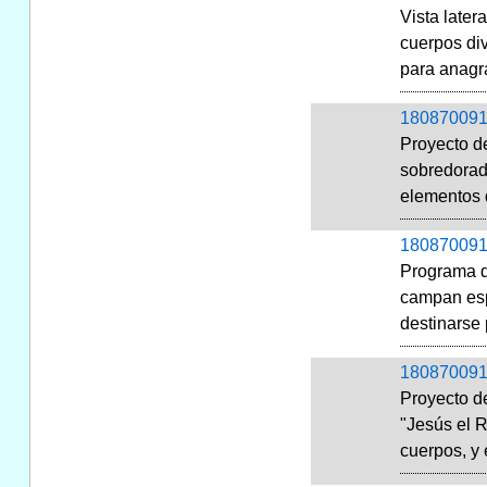
Vista later
cuerpos di
para anagr
180870091
Proyecto de
sobredorada
elementos d
180870091
Programa de
campan espa
destinarse p
180870091
Proyecto de
"Jesús el R
cuerpos, y 