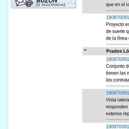
que en el l
180870091
Proyecto es
de suerte 
de la línea 
Prados Ló
180870091
Conjunto d
tienen las
los contrat
180870091
Vista later
responden a
extenso rep
180870091