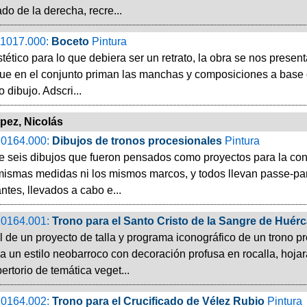
ado de la derecha, recre...
1017.000:
Boceto
Pintura
tético para lo que debiera ser un retrato, la obra se nos presen
que en el conjunto priman las manchas y composiciones a base d
o dibujo. Adscri...
pez, Nicolás
0164.000:
Dibujos de tronos procesionales
Pintura
e seis dibujos que fueron pensados como proyectos para la con
 mismas medidas ni los mismos marcos, y todos llevan passe-par
antes, llevados a cabo e...
0164.001:
Trono para el Santo Cristo de la Sangre de Huérc
al de un proyecto de talla y programa iconográfico de un trono p
 un estilo neobarroco con decoración profusa en rocalla, hojara
ertorio de temática veget...
0164.002:
Trono para el Crucificado de Vélez Rubio
Pintura