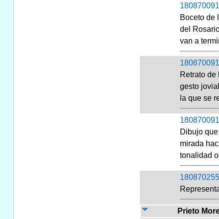
180870091
Boceto de l
del Rosario
van a termi
180870091
Retrato de
gesto jovia
la que se r
180870091
Dibujo que 
mirada hac
tonalidad o
180870255
Representa
Prieto Mor