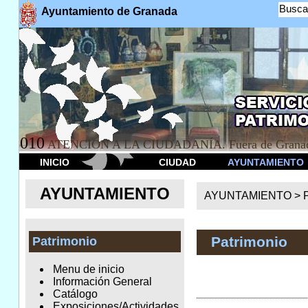
Busca
Ayuntamiento de Granada
010
ATENCION A LA CIUDADANÍA. Fuera de Granad
INICIO
CIUDAD
AYUNTAMIENTO
AYUNTAMIENTO
AYUNTAMIENTO >
Patrimonio
Patrimonio
Menu de inicio
Información General
Catálogo
Exposiciones/Actividades