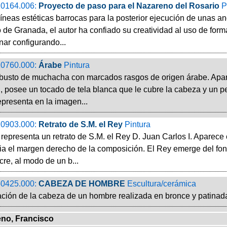
0164.006:
Proyecto de paso para el Nazareno del Rosario
P
íneas estéticas barrocas para la posterior ejecución de unas an
 de Granada, el autor ha confiado su creatividad al uso de form
nar configurando...
0760.000:
Árabe
Pintura
 busto de muchacha con marcados rasgos de origen árabe. Apare
l, posee un tocado de tela blanca que le cubre la cabeza y un p
epresenta en la imagen...
0903.000:
Retrato de S.M. el Rey
Pintura
representa un retrato de S.M. el Rey D. Juan Carlos I. Aparece c
ia el margen derecho de la composición. El Rey emerge del fon
cre, al modo de un b...
0425.000:
CABEZA DE HOMBRE
Escultura/cerámica
ción de la cabeza de un hombre realizada en bronce y patinada
eno, Francisco