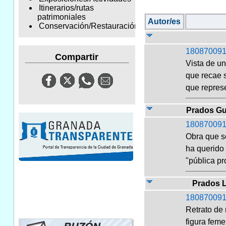
Itinerarios/rutas
patrimoniales
Autor/es
Conservación/Restauración
180870091
Compartir
Vista de u
que recae 
que represe
Prados Gu
180870091
Obra que se
ha querido 
"pública pro
Prados 
180870091
Retrato de
figura feme