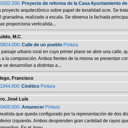
0202.000:
Proyecto de reforma de la Casa Ayuntamiento de
 proyecto arquitectónico sobre papel de tonalidad ocre. Se trat
l granadina, realizado a escala. Se observa la fachada principa
ue proporciona verticalida...
ulido, M.C.
0824.000:
Calle de un pueblo
Pintura
 paisaje urbano rural en cuyo primer plano se abre una calle, q
a a la composición. Ambos frentes de la misma se presentan con
e se desarrollan a distintas a...
lego, Francisco
1044.000:
Cinético
Pintura
o, José Luís
0400.000:
Amanecer
Pintura
ealista que queda configurado por la representación de dos dis
inferior izquierdo. Ambos desprenden gran cantidad de rayos qu
positivo. En el ángu...