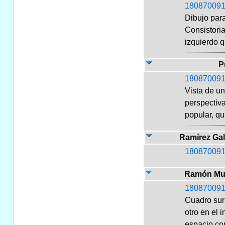
180870091
Dibujo para
Consistoria
izquierdo q
P
180870091
Vista de un
perspectiv
popular, qu
Ramírez Gal
180870091
Ramón Mur
180870091
Cuadro surr
otro en el 
espacio com