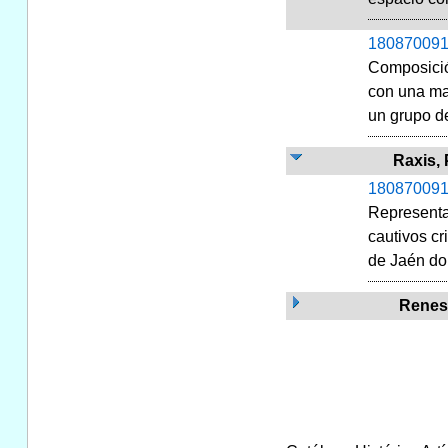
180870091
Composición
con una man
un grupo de
Raxis,
180870091
Representac
cautivos cr
de Jaén do
Renes