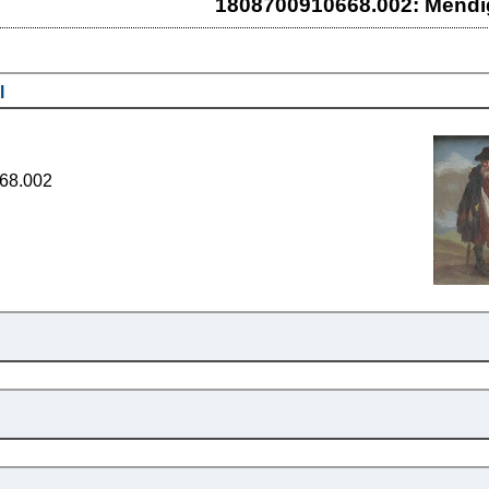
1808700910668.002: Mendi
l
68.002