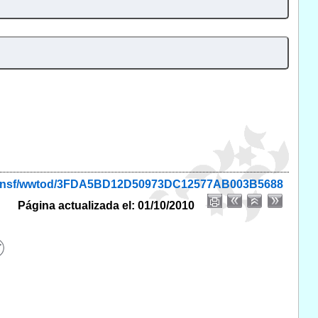
onio.nsf/wwtod/3FDA5BD12D50973DC12577AB003B5688
Página actualizada el: 01/10/2010