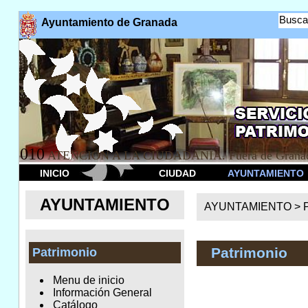
Busca
Ayuntamiento de Granada
010
ATENCION A LA CIUDADANÍA. Fuera de Granad
INICIO
CIUDAD
AYUNTAMIENTO
AYUNTAMIENTO
AYUNTAMIENTO >
Patrimonio
Patrimonio
Menu de inicio
Información General
Catálogo