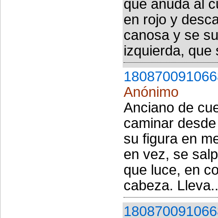
que anuda al c
en rojo y desc
canosa y se su
izquierda, que 
180870091066
Anónimo
Anciano de cuer
caminar desde l
su figura en m
en vez, se salp
que luce, en co
cabeza. Lleva..
180870091066