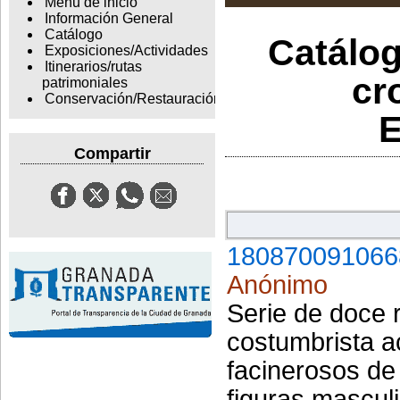
Menu de inicio
Información General
Catálogo
Catálog
Exposiciones/Actividades
Itinerarios/rutas
cr
patrimoniales
Conservación/Restauración
E
Compartir
180870091066
Anónimo
Serie de doce 
costumbrista a
facinerosos de
figuras mascul