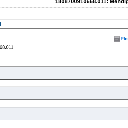
1808700910668.011: Mendi
l
Ple
68.011