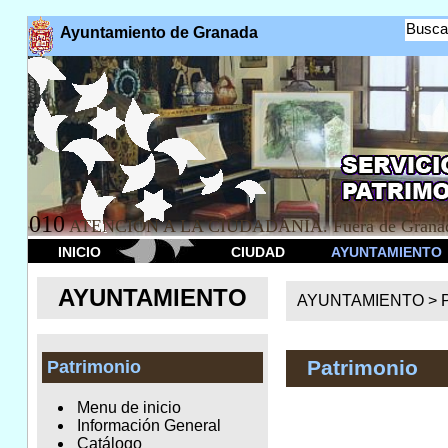
Busca
Ayuntamiento de Granada
010
ATENCION A LA CIUDADANÍA. Fuera de Granad
INICIO
CIUDAD
AYUNTAMIENTO
AYUNTAMIENTO
AYUNTAMIENTO >
Patrimonio
Patrimonio
Menu de inicio
Información General
Catálogo