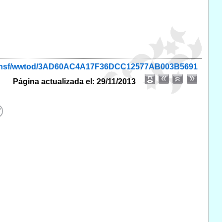
onio.nsf/wwtod/3AD60AC4A17F36DCC12577AB003B5691
Página actualizada el: 29/11/2013