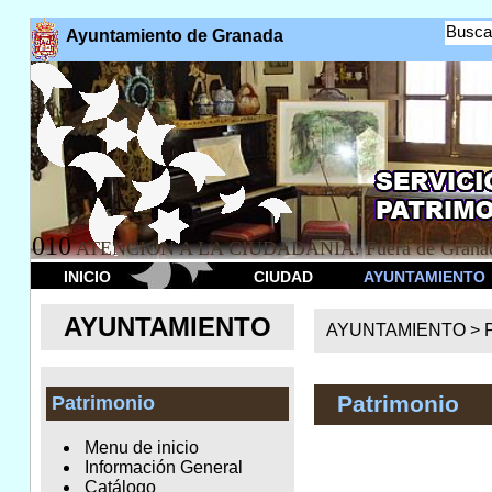
Busca
Ayuntamiento de Granada
010
ATENCION A LA CIUDADANÍA. Fuera de Granad
INICIO
CIUDAD
AYUNTAMIENTO
AYUNTAMIENTO
AYUNTAMIENTO >
Patrimonio
Patrimonio
Menu de inicio
Información General
Catálogo