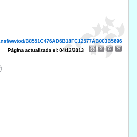
onio.nsf/wwtod/B8551C476AD6B18FC12577AB003B5696
Página actualizada el: 04/12/2013