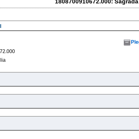
1808700910672.000: Sagrada 
l
Ple
72.000
lia