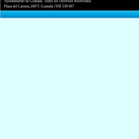
Ayuntamiento de Granada. Todos los Derechos Reservados.
Plaza del Carmen,18071 Granada
|
958 539 697