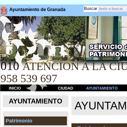
Buscar
Ayuntamiento de Granada
010
ATENCION A LA CIU
958 539 697
INICIO
CIUDAD
AYUNTAMIENTO
AYUNTAMIENTO
AYUNTAM
Patrimonio