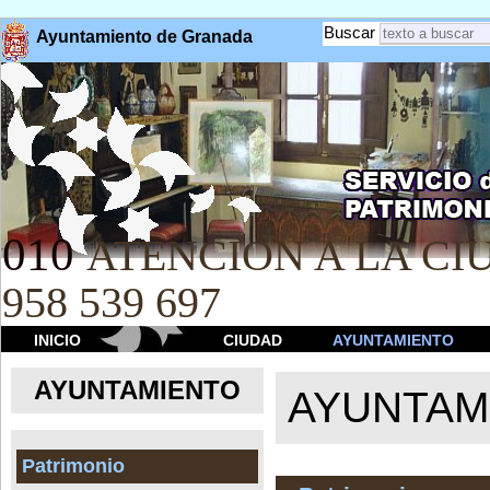
Buscar
Ayuntamiento de Granada
010
ATENCION A LA CIU
958 539 697
INICIO
CIUDAD
AYUNTAMIENTO
AYUNTAMIENTO
AYUNTAM
Patrimonio