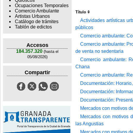
Quioscos
Ocupaciones Temporales
Comercio Ambulante
Título
Artistas Urbanos
Actividades artísticas u
Catálogo de trámites
Tablón de edictos
públicos
Comercio ambulante: Com
Comercio ambulante: Prot
Accesos
de venta no sedentaria
184.357.320
(hasta el
05/08/2026)
Comercio ambulante: Re
Chana
Compartir
Comercio ambulante: Rea
Documentación: Horario, t
Documentación: Informac
Documentación: Present
Mercados con motivos de
Mercados con motivos de
las Angustias
Mercados con motivos de