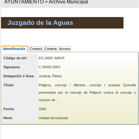
AYUNTAMIENTO >
Archivo Municipal
Juzgado de la Aguas
Identificación
Contexto
Contenido
Acceso
Código de ref:
ES.18087.AMGR
Signatura:
C.00493.0003
Delegación ó Área:
Justicia. Pleitos
Título:
Peligros, concejo / Albolote, concejo / acequia Querella
presentada por el concejo de Peligros contra el concejo y
vecinos de ...
Fecha:
1584
Nivel:
Unidad documental