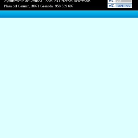
Ayuntamiento de Granada. Todos los Derechos Reservados.
Plaza del Carmen,18071 Granada
|
958 539 697