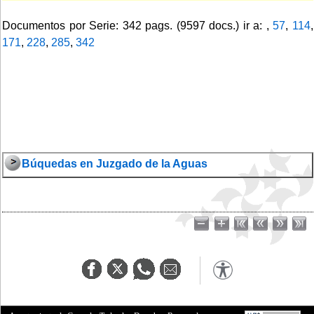
Documentos por Serie: 342 pags. (9597 docs.) ir a: ,
57
,
114
,
171
,
228
,
285
,
342
Búquedas en Juzgado de la Aguas