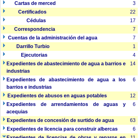
Cartas de merced
3
Certificados
22
Cédulas
17
Correspondencia
7
Cuentas de la administración del agua
7
Darrillo Turbio
1
Ejecutorias
4
Expedientes de abastecimiento de agua a barrios e
14
industrias
Expedientes de abastecimiento de agua a los
6
barrios e industrias
Expedientes de abusos en aguas potables
12
Expedientes de arrendamientos de aguas y
6
acequias
Expedientes de concesión de surtido de agua
63
Expedientes de licencia para construir albercas
6
Expedientes de licencias de obras y reparos en
11