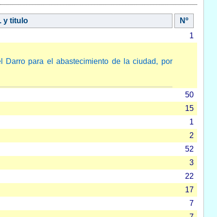
 y titulo
Nº
1
 Darro para el abastecimiento de la ciudad, por
50
15
1
2
52
3
22
17
7
7