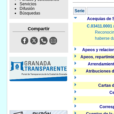
Servicios
Difusión
Serie
Búsquedas
Acequias de 
C.03411.0001
(
Compartir
Reconocim
haberse da
Apeos y relacion
Apeos, repartimie
Arrendamient
Atribuciones 
Cartas 
Ce
Corres
Cuentas de la 