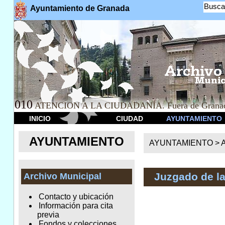
Busca
Ayuntamiento de Granada
010
ATENCION A LA CIUDADANÍA. Fuera de Granad
INICIO
CIUDAD
AYUNTAMIENTO
AYUNTAMIENTO
AYUNTAMIENTO >
A
Juzgado de l
Archivo Municipal
Contacto y ubicación
Información para cita
previa
Fondos y colecciones