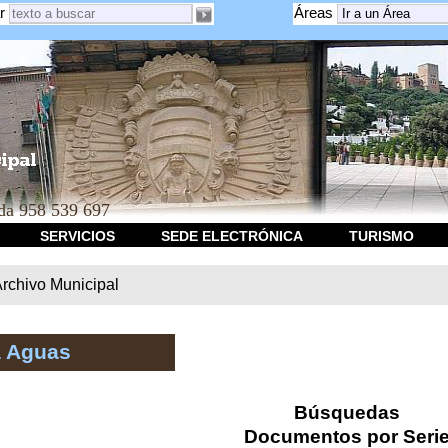
r
Áreas
a 958 539 697
SERVICIOS
SEDE ELECTRÓNICA
TURISMO
rchivo Municipal
a Aguas
Búsquedas
Documentos por Seri