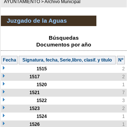
AYUNTAMIENTO >
Archivo Municipal
Juzgado de la Aguas
Búsquedas
Documentos por año
Fecha
Signatura, fecha, Serie,libro, clasif. y titulo
Nº
1515
2
1517
2
1520
1
1521
7
1522
3
1523
2
1524
1
1526
1