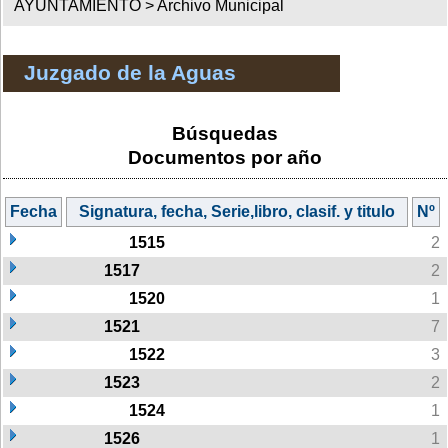
AYUNTAMIENTO >
Archivo Municipal
Juzgado de la Aguas
Búsquedas
Documentos por año
Fecha
Signatura, fecha, Serie,libro, clasif. y titulo
Nº
1515
2
1517
2
1520
1
1521
7
1522
3
1523
2
1524
1
1526
1