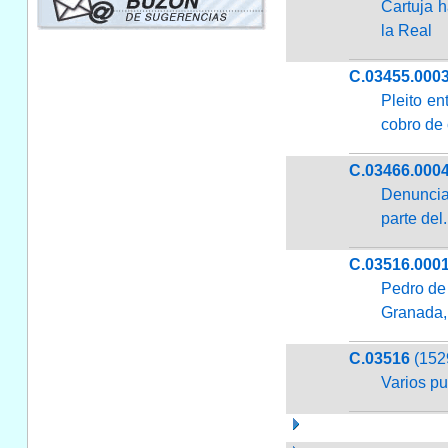
Cartuja h
la Real
C.03455.000
Pleito en
cobro de 
C.03466.000
Denuncia
parte del.
C.03516.000
Pedro de
Granada, 
C.03516
(152
Varios pu