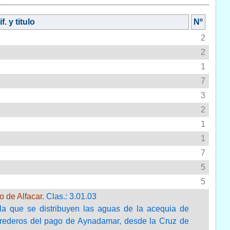
f. y titulo
Nº
2
2
1
7
3
2
1
1
7
5
5
o de Alfacar
. Clas.: 3.01.03
la que se distribuyen las aguas de la acequia de
erederos del pago de Aynadamar, desde la Cruz de