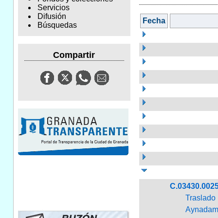
Servicios
Difusión
Fecha
Búsquedas
Compartir
C.03430.002
Traslado
Aynadama