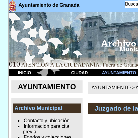
Busca
Ayuntamiento de Granada
010
ATENCION A LA CIUDADANÍA. Fuera de Granad
INICIO
CIUDAD
AYUNTAMIENTO
AYUNTAMIENTO
AYUNTAMIENTO >
A
Juzgado de l
Archivo Municipal
Contacto y ubicación
Información para cita
previa
Fondos y colecciones