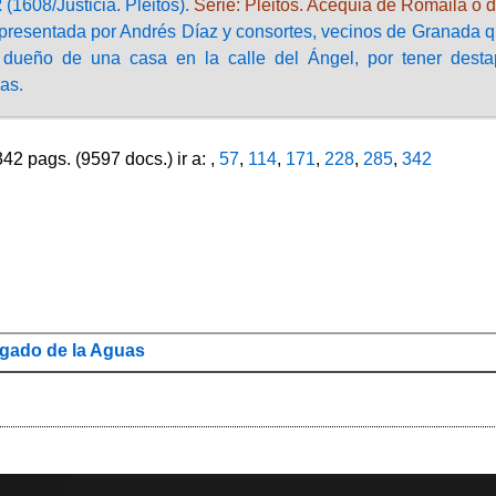
2
(1608/Justicia. Pleitos).
Serie: Pleitos. Acequia de Romaila o 
presentada por Andrés Díaz y consortes, vecinos de Granada que
, dueño de una casa en la calle del Ángel, por tener dest
as.
2 pags. (9597 docs.) ir a: ,
57
,
114
,
171
,
228
,
285
,
342
gado de la Aguas