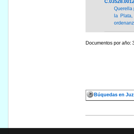
C.03528.001
Querella 
la Plata
ordenanz
Documentos por año: 34
Búquedas en Juz