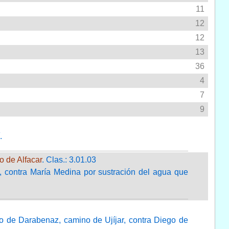
11
12
12
13
36
4
7
9
.
o de Alfacar
. Clas.: 3.01.03
, contra María Medina por sustración del agua que
o de Darabenaz, camino de Ujíjar, contra Diego de