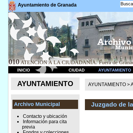
Busca
Ayuntamiento de Granada
010
ATENCION A LA CIUDADANÍA. Fuera de Granad
INICIO
CIUDAD
AYUNTAMIENTO
AYUNTAMIENTO
AYUNTAMIENTO >
A
Juzgado de l
Archivo Municipal
Contacto y ubicación
Información para cita
previa
Fondos y colecciones