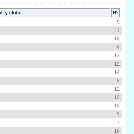
f. y titulo
Nº
9
11
13
6
12
12
14
8
12
12
13
5
7
16