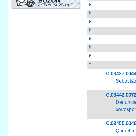
C.03427.004
Sebastián
C.03442.007
Denuncia
correspon
C.03455.004
Querella