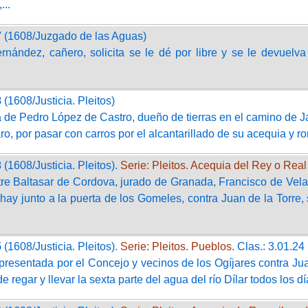
..
7
(1608/Juzgado de las Aguas)
rnández, cañero, solicita se le dé por libre y se le devuelv
.
8
(1608/Justicia. Pleitos)
de Pedro López de Castro, dueño de tierras en el camino de Jaé
o, por pasar con carros por el alcantarillado de su acequia y r
3
(1608/Justicia. Pleitos).
Serie: Pleitos. Acequia del Rey o Rea
tre Baltasar de Cordova, jurado de Granada, Francisco de Vel
 hay junto a la puerta de los Gomeles, contra Juan de la Torre,
5
(1608/Justicia. Pleitos).
Serie: Pleitos. Pueblos
. Clas.: 3.01.24
presentada por el Concejo y vecinos de los Ogíjares contra Ju
e regar y llevar la sexta parte del agua del río Dílar todos los d