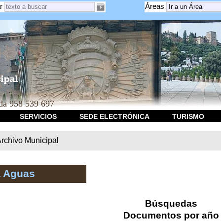
r
Áreas
a 958 539 697
SERVICIOS
SEDE ELECTRÓNICA
TURISMO
rchivo Municipal
a Aguas
Búsquedas
Documentos por año