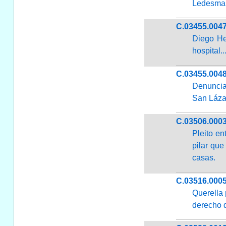
Ledesma,.
C.03455.004
Diego He
hospital..
C.03455.004
Denuncia 
San Lázar
C.03506.000
Pleito en
pilar que
casas.
C.03516.000
Querella 
derecho d