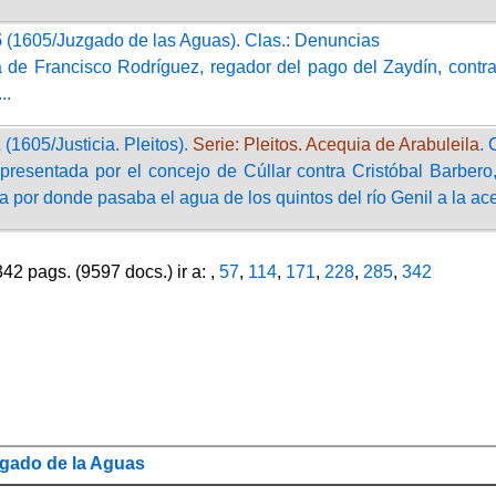
5
(1605/Juzgado de las Aguas). Clas.: Denuncias
de Francisco Rodríguez, regador del pago del Zaydín, contra e
..
2
(1605/Justicia. Pleitos).
Serie: Pleitos. Acequia de Arabuleila
. 
presentada por el concejo de Cúllar contra Cristóbal Barbero,
 por donde pasaba el agua de los quintos del río Genil a la ace
2 pags. (9597 docs.) ir a: ,
57
,
114
,
171
,
228
,
285
,
342
gado de la Aguas