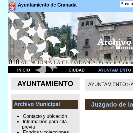
Busca
Ayuntamiento de Granada
010
ATENCION A LA CIUDADANÍA. Fuera de Granad
INICIO
CIUDAD
AYUNTAMIENTO
AYUNTAMIENTO
AYUNTAMIENTO >
A
Juzgado de l
Archivo Municipal
Contacto y ubicación
Información para cita
previa
Fondos y colecciones