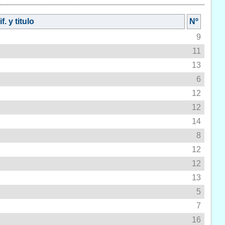
f. y titulo
Nº
9
11
13
6
12
12
14
8
12
12
13
5
7
16