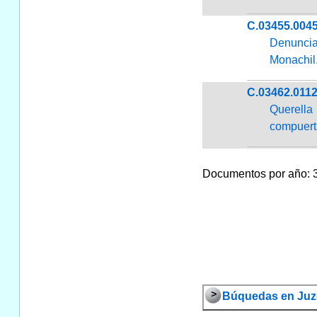
C.03455.004
Denuncia 
Monachil.
C.03462.011
Querella 
compuerta
Documentos por año: 34
Búquedas en Juz