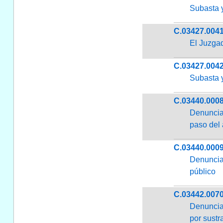
Subasta y
C.03427.004
El Juzgad
C.03427.004
Subasta y
C.03440.000
Denuncia 
paso del 
C.03440.000
Denuncia 
público
C.03442.007
Denuncia 
por sustr