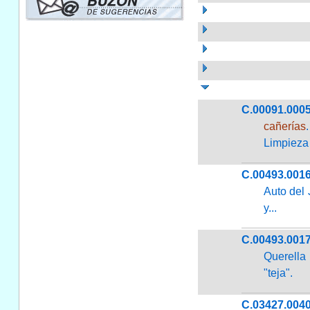
C.00091.000
cañerías
Limpieza 
C.00493.001
Auto del 
y...
C.00493.001
Querella 
"teja".
C.03427.004