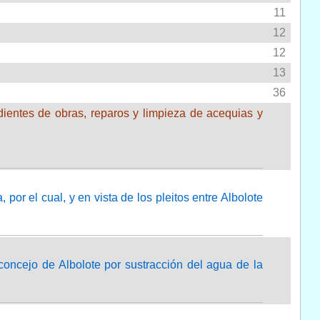
11
12
12
13
36
dientes de obras, reparos y limpieza de acequias y
or el cual, y en vista de los pleitos entre Albolote
concejo de Albolote por sustracción del agua de la