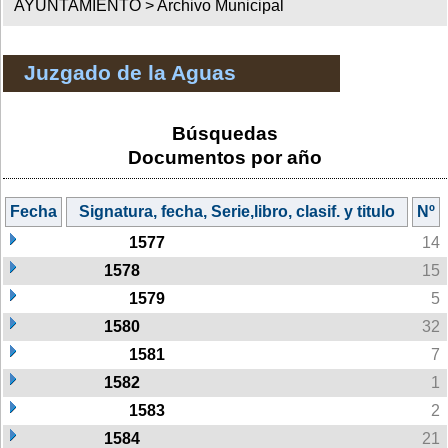
AYUNTAMIENTO >
Archivo Municipal
Juzgado de la Aguas
Búsquedas
Documentos por año
Fecha
Signatura, fecha, Serie,libro, clasif. y titulo
Nº
1577
14
1578
15
1579
5
1580
32
1581
7
1582
1
1583
2
1584
21