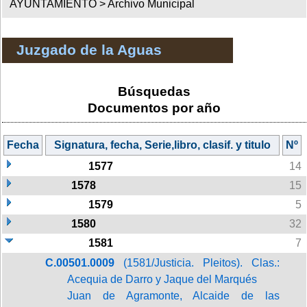
AYUNTAMIENTO >
Archivo Municipal
Juzgado de la Aguas
Búsquedas
Documentos por año
Fecha
Signatura, fecha, Serie,libro, clasif. y titulo
Nº
1577
14
1578
15
1579
5
1580
32
1581
7
C.00501.0009
(1581/Justicia. Pleitos). Clas.:
Acequia de Darro y Jaque del Marqués
Juan de Agramonte, Alcaide de las