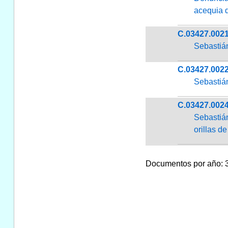
acequia 
C.03427.002
Sebastiá
C.03427.002
Sebastiá
C.03427.002
Sebastiá
orillas d
Documentos por año: 34