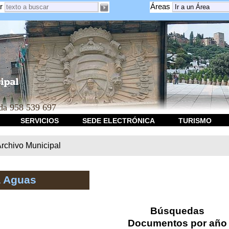
r
Áreas
a 958 539 697
SERVICIOS
SEDE ELECTRÓNICA
TURISMO
rchivo Municipal
a Aguas
Búsquedas
Documentos por año