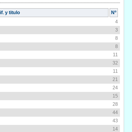
f. y titulo
Nº
4
3
8
8
11
32
11
21
24
15
28
44
43
14