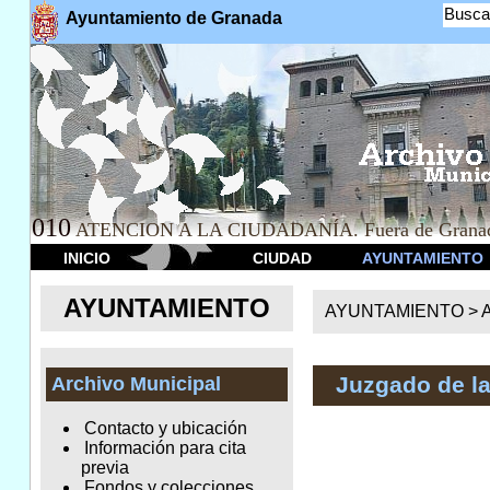
Busca
Ayuntamiento de Granada
010
ATENCION A LA CIUDADANÍA. Fuera de Granad
INICIO
CIUDAD
AYUNTAMIENTO
AYUNTAMIENTO
AYUNTAMIENTO >
A
Juzgado de l
Archivo Municipal
Contacto y ubicación
Información para cita
previa
Fondos y colecciones