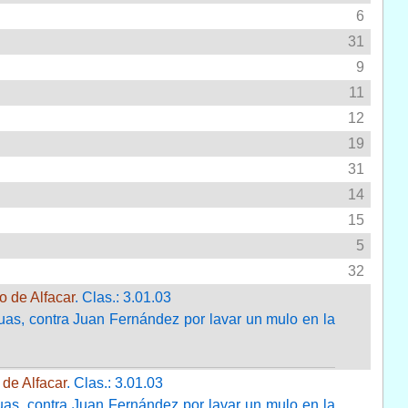
6
31
9
11
12
19
31
14
15
5
32
o de Alfacar
. Clas.: 3.01.03
uas, contra Juan Fernández por lavar un mulo en la
 de Alfacar
. Clas.: 3.01.03
uas, contra Juan Fernández por lavar un mulo en la