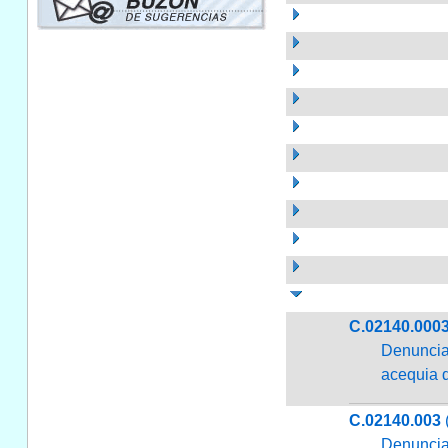
C.02140.000
Denuncia 
acequia 
C.02140.003
(
Denuncia 