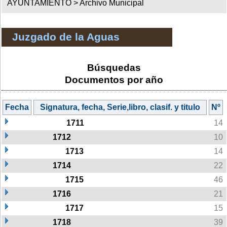
AYUNTAMIENTO >
Archivo Municipal
Juzgado de la Aguas
Búsquedas
Documentos por año
Fecha
Signatura, fecha, Serie,libro, clasif. y titulo
Nº
1711
14
1712
10
1713
14
1714
22
1715
46
1716
21
1717
15
1718
39