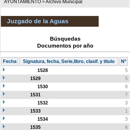
AYUNTAMIENTO >
Archivo Municipal
Juzgado de la Aguas
Búsquedas
Documentos por año
Fecha
Signatura, fecha, Serie,libro, clasif. y titulo
Nº
1528
5
1529
5
1530
8
1531
7
1532
3
1533
1
1534
3
1535
6