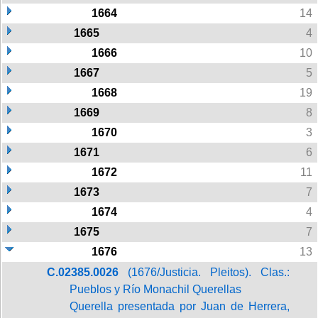
1664
14
1665
4
1666
10
1667
5
1668
19
1669
8
1670
3
1671
6
1672
11
1673
7
1674
4
1675
7
1676
13
C.02385.0026
(1676/Justicia. Pleitos). Clas.:
Pueblos y Río Monachil Querellas
Querella presentada por Juan de Herrera,