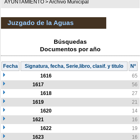
AYUNTAMIENTO >
Archivo Municipal
Juzgado de la Aguas
Búsquedas
Documentos por año
Fecha
Signatura, fecha, Serie,libro, clasif. y titulo
Nº
1616
65
1617
56
1618
27
1619
21
1620
14
1621
16
1622
19
1623
16