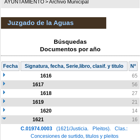
AYUNTAMIENTO >
Archivo Municipal
Juzgado de la Aguas
Búsquedas
Documentos por año
Fecha
Signatura, fecha, Serie,libro, clasif. y titulo
Nº
1616
65
1617
56
1618
27
1619
21
1620
14
1621
16
C.01974.0003
(1621/Justicia. Pleitos). Clas.:
Concesiones de surtido, titulos y pleitos