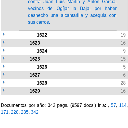
contra Juan Luis Martín y Antón García,
vecinos de Ogíjar la Baja, por haber
deshecho una alcantarilla y acequia con
sus carros.
1622
19
1623
16
1624
9
1625
15
1626
5
1627
6
1628
28
1629
16
Documentos por año: 342 pags. (9597 docs.) ir a: ,
57
,
114
,
171
,
228
,
285
,
342