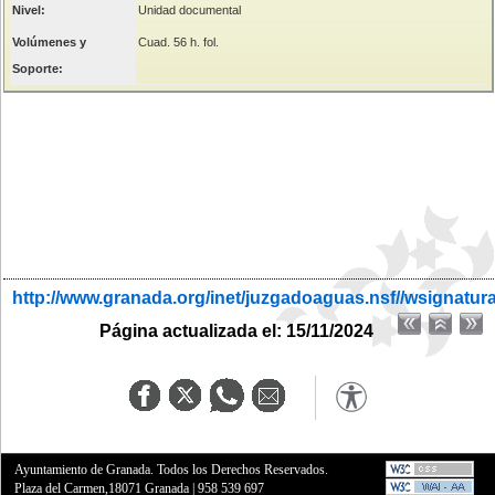
Nivel:
Unidad documental
Volúmenes y
Cuad. 56 h. fol.
Soporte:
http://www.granada.org/inet/juzgadoaguas.nsf//wsignatur
Página actualizada el: 15/11/2024
Ayuntamiento de Granada. Todos los Derechos Reservados.
Plaza del Carmen,18071 Granada
|
958 539 697