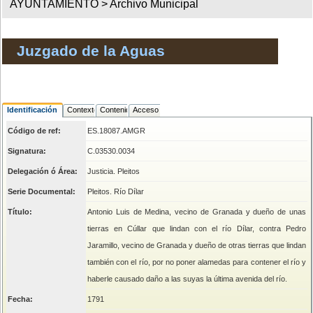
AYUNTAMIENTO >
Archivo Municipal
Juzgado de la Aguas
Identificación
Contexto
Contenido
Acceso
Código de ref:
ES.18087.AMGR
Signatura:
C.03530.0034
Delegación ó Área:
Justicia. Pleitos
Serie Documental:
Pleitos. Río Dílar
Título:
Antonio Luis de Medina, vecino de Granada y dueño de unas
tierras en Cúllar que lindan con el río Dílar, contra Pedro
Jaramillo, vecino de Granada y dueño de otras tierras que lindan
también con el río, por no poner alamedas para contener el río y
haberle causado daño a las suyas la última avenida del río.
Fecha:
1791