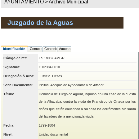
AYUNTAMIENTO >
Archivo Municipal
Juzgado de la Aguas
Identificación
Contexto
Contenido
Acceso
Código de ref:
ES.18087.AMGR
Signatura:
C.02384.0010
Delegación ó Área:
Justicia. Pleitos
Serie Documental:
Pleitos. Acequia de Aynadamar o de Alfacar
Título:
Denuncia de Diego de Aguilar, inquilino en una casa de la cuesta
de la Alhacaba, contra la viuda de Francisco de Ortega por los
daños que están causando a su casa los derrámenes sin salida
del lavadero de la mencionada viuda.
Fecha:
1799-1804
Nivel:
Unidad documental