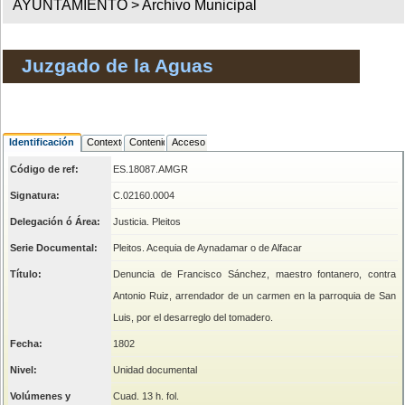
AYUNTAMIENTO >
Archivo Municipal
Juzgado de la Aguas
Identificación
Contexto
Contenido
Acceso
Código de ref:
ES.18087.AMGR
Signatura:
C.02160.0004
Delegación ó Área:
Justicia. Pleitos
Serie Documental:
Pleitos. Acequia de Aynadamar o de Alfacar
Título:
Denuncia de Francisco Sánchez, maestro fontanero, contra
Antonio Ruiz, arrendador de un carmen en la parroquia de San
Luis, por el desarreglo del tomadero.
Fecha:
1802
Nivel:
Unidad documental
Volúmenes y
Cuad. 13 h. fol.