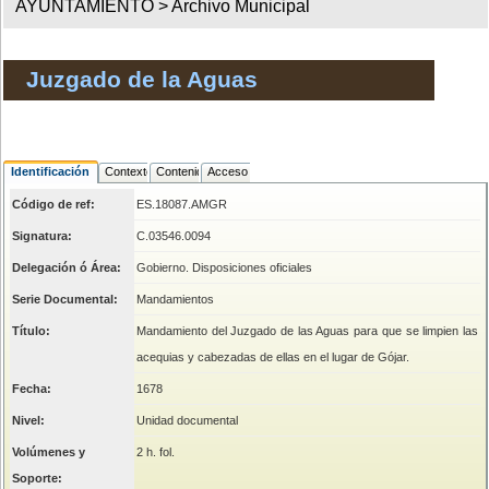
AYUNTAMIENTO >
Archivo Municipal
Juzgado de la Aguas
Identificación
Contexto
Contenido
Acceso
Código de ref:
ES.18087.AMGR
Signatura:
C.03546.0094
Delegación ó Área:
Gobierno. Disposiciones oficiales
Serie Documental:
Mandamientos
Título:
Mandamiento del Juzgado de las Aguas para que se limpien las
acequias y cabezadas de ellas en el lugar de Gójar.
Fecha:
1678
Nivel:
Unidad documental
Volúmenes y
2 h. fol.
Soporte: