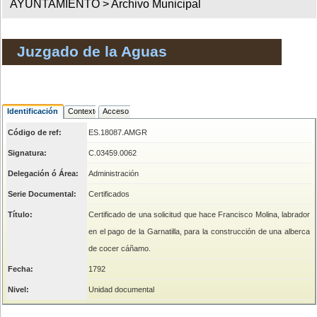
AYUNTAMIENTO >
Archivo Municipal
Juzgado de la Aguas
Identificación
Contexto
Acceso
Código de ref:
ES.18087.AMGR
Signatura:
C.03459.0062
Delegación ó Área:
Administración
Serie Documental:
Certificados
Título:
Certificado de una solicitud que hace Francisco Molina, labrador
en el pago de la Garnatilla, para la construcción de una alberca
de cocer cáñamo.
Fecha:
1792
Nivel:
Unidad documental