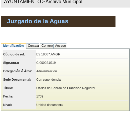
AYUNTAMIENTO >
Archivo Municipal
Juzgado de la Aguas
Identificación
Contexto
Contenido
Acceso
Código de ref:
ES.18087.AMGR
Signatura:
C.00092.0119
Delegación ó Área:
Administración
Serie Documental:
Correspondencia
Título:
Oficios de Cabildo de Francisco Noguerol.
Fecha:
1739
Nivel:
Unidad documental