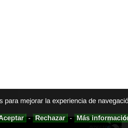
os para mejorar la experiencia de navegació
Aceptar
-
Rechazar
-
Más informaci
MAPA WEB
|
ACCESI
AVISO LEGAL
|
POLIT