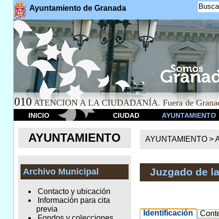
Busca
Ayuntamiento de Granada
010
ATENCION A LA CIUDADANÍA. Fuera de Granad
INICIO
CIUDAD
AYUNTAMIENTO
AYUNTAMIENTO
AYUNTAMIENTO >
A
Juzgado de l
Archivo Municipal
Contacto y ubicación
Información para cita
previa
Identificación
Cont
Fondos y colecciones