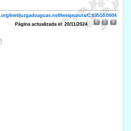
.org/inet/juzgadoaguas.nsf//wsignatura/C.03516.0004
Página actualizada el: 20/11/2024