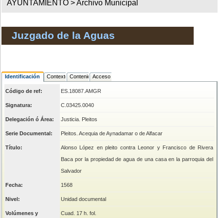
AYUNTAMIENTO >
Archivo Municipal
Juzgado de la Aguas
Identificación
Contexto
Contenido
Acceso
Código de ref:
ES.18087.AMGR
Signatura:
C.03425.0040
Delegación ó Área:
Justicia. Pleitos
Serie Documental:
Pleitos. Acequia de Aynadamar o de Alfacar
Título:
Alonso López en pleito contra Leonor y Francisco de Rivera
Baca por la propiedad de agua de una casa en la parroquia del
Salvador
Fecha:
1568
Nivel:
Unidad documental
Volúmenes y
Cuad. 17 h. fol.