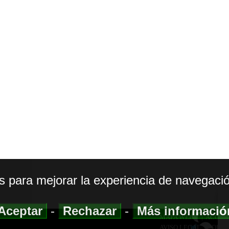
os para mejorar la experiencia de navegació
Aceptar
-
Rechazar
-
Más informaci
MAPA WEB
|
ACCESI
AVISO LEGAL
|
POLIT