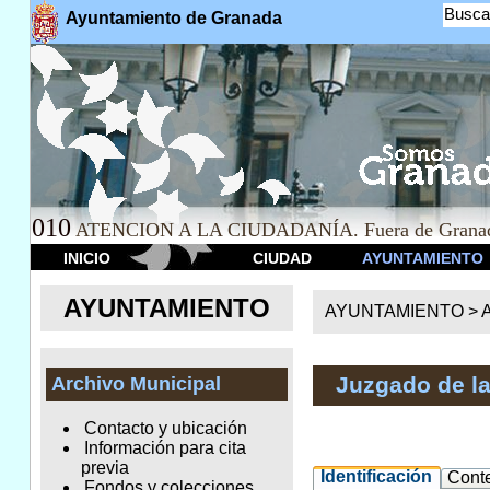
Busca
Ayuntamiento de Granada
010
ATENCION A LA CIUDADANÍA. Fuera de Granad
INICIO
CIUDAD
AYUNTAMIENTO
AYUNTAMIENTO
AYUNTAMIENTO >
A
Juzgado de l
Archivo Municipal
Contacto y ubicación
Información para cita
previa
Identificación
Cont
Fondos y colecciones