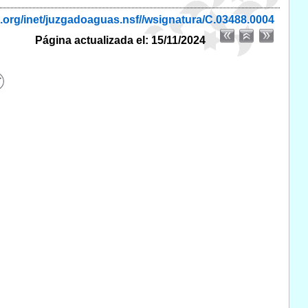
.org/inet/juzgadoaguas.nsf//wsignatura/C.03488.0004
Página actualizada el: 15/11/2024