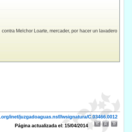
contra Melchor Loarte, mercader, por hacer un lavadero
.org/inet/juzgadoaguas.nsf//wsignatura/C.03466.0012
Página actualizada el: 15/04/2014