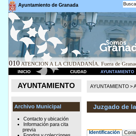
Busca
Ayuntamiento de Granada
010
ATENCION A LA CIUDADANÍA. Fuera de Granad
INICIO
CIUDAD
AYUNTAMIENTO
AYUNTAMIENTO
AYUNTAMIENTO >
A
Juzgado de l
Archivo Municipal
Contacto y ubicación
Información para cita
previa
Identificación
Cont
Fondos y colecciones