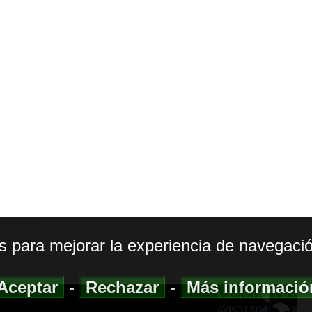
os para mejorar la experiencia de navegació
Aceptar
-
Rechazar
-
Más informaci
MAPA WEB
|
ACCESI
AVISO LEGAL
|
POLIT