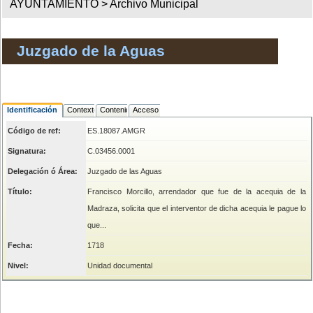
AYUNTAMIENTO >
Archivo Municipal
Juzgado de la Aguas
Identificación
Contexto
Contenido
Acceso
Código de ref:
ES.18087.AMGR
Signatura:
C.03456.0001
Delegación ó Área:
Juzgado de las Aguas
Título:
Francisco Morcillo, arrendador que fue de la acequia de la
Madraza, solicita que el interventor de dicha acequia le pague lo
que...
Fecha:
1718
Nivel:
Unidad documental