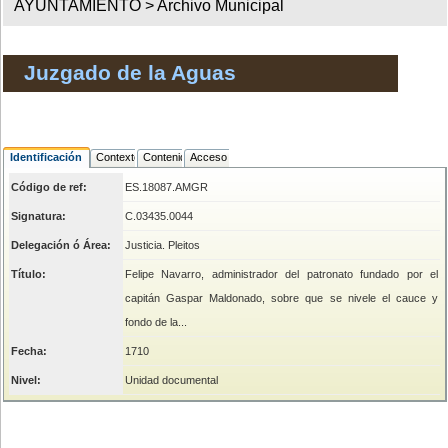
AYUNTAMIENTO >
Archivo Municipal
Juzgado de la Aguas
Identificación
Contexto
Contenido
Acceso
Código de ref:
ES.18087.AMGR
Signatura:
C.03435.0044
Delegación ó Área:
Justicia. Pleitos
Título:
Felipe Navarro, administrador del patronato fundado por el
capitán Gaspar Maldonado, sobre que se nivele el cauce y
fondo de la...
Fecha:
1710
Nivel:
Unidad documental