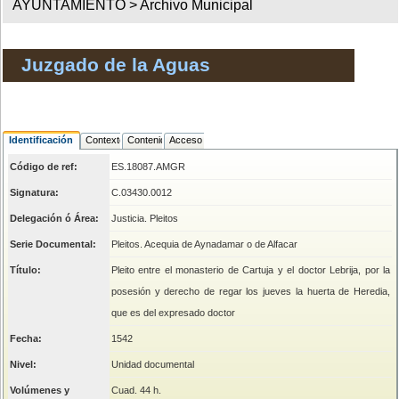
AYUNTAMIENTO >
Archivo Municipal
Juzgado de la Aguas
Identificación
Contexto
Contenido
Acceso
Código de ref:
ES.18087.AMGR
Signatura:
C.03430.0012
Delegación ó Área:
Justicia. Pleitos
Serie Documental:
Pleitos. Acequia de Aynadamar o de Alfacar
Título:
Pleito entre el monasterio de Cartuja y el doctor Lebrija, por la
posesión y derecho de regar los jueves la huerta de Heredia,
que es del expresado doctor
Fecha:
1542
Nivel:
Unidad documental
Volúmenes y
Cuad. 44 h.