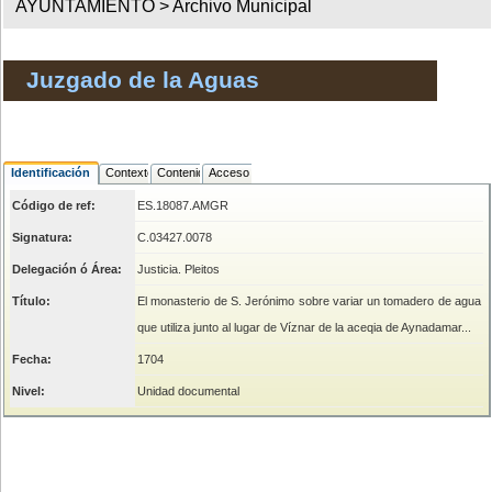
AYUNTAMIENTO >
Archivo Municipal
Juzgado de la Aguas
Identificación
Contexto
Contenido
Acceso
Código de ref:
ES.18087.AMGR
Signatura:
C.03427.0078
Delegación ó Área:
Justicia. Pleitos
Título:
El monasterio de S. Jerónimo sobre variar un tomadero de agua
que utiliza junto al lugar de Víznar de la aceqia de Aynadamar...
Fecha:
1704
Nivel:
Unidad documental