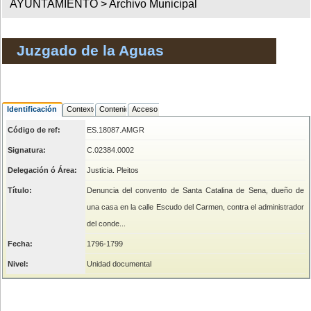
AYUNTAMIENTO >
Archivo Municipal
Juzgado de la Aguas
Identificación
Contexto
Contenido
Acceso
Código de ref:
ES.18087.AMGR
Signatura:
C.02384.0002
Delegación ó Área:
Justicia. Pleitos
Título:
Denuncia del convento de Santa Catalina de Sena, dueño de
una casa en la calle Escudo del Carmen, contra el administrador
del conde...
Fecha:
1796-1799
Nivel:
Unidad documental