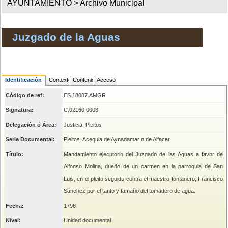
AYUNTAMIENTO >
Archivo Municipal
Juzgado de la Aguas
Identificación
Contexto
Contenido
Acceso
Código de ref:
ES.18087.AMGR
Signatura:
C.02160.0003
Delegación ó Área:
Justicia. Pleitos
Serie Documental:
Pleitos. Acequia de Aynadamar o de Alfacar
Título:
Mandamiento ejecutorio del Juzgado de las Aguas a favor de
Alfonso Molina, dueño de un carmen en la parroquia de San
Luis, en el pleito seguido contra el maestro fontanero, Francisco
Sánchez por el tanto y tamaño del tomadero de agua.
Fecha:
1796
Nivel:
Unidad documental