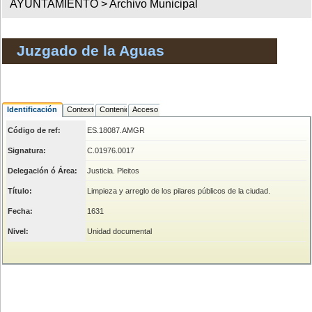
AYUNTAMIENTO >
Archivo Municipal
Juzgado de la Aguas
Identificación
Contexto
Contenido
Acceso
Código de ref:
ES.18087.AMGR
Signatura:
C.01976.0017
Delegación ó Área:
Justicia. Pleitos
Título:
Limpieza y arreglo de los pilares públicos de la ciudad.
Fecha:
1631
Nivel:
Unidad documental