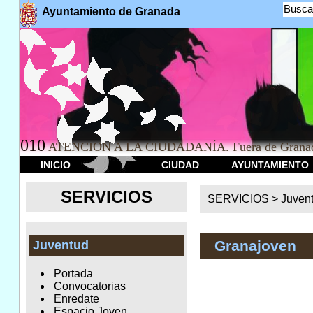
Busca
Ayuntamiento de Granada
010
ATENCION A LA CIUDADANÍA. Fuera de Granad
INICIO
CIUDAD
AYUNTAMIENTO
SERVICIOS
SERVICIOS >
Juven
Granajoven
Juventud
Portada
Convocatorias
Enredate
Espacio Joven