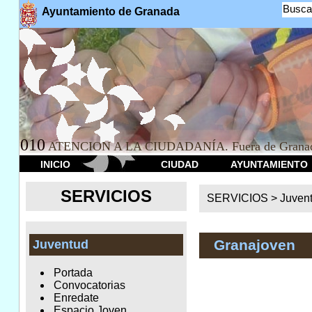
Busca
Ayuntamiento de Granada
010
ATENCION A LA CIUDADANÍA. Fuera de Granad
INICIO
CIUDAD
AYUNTAMIENTO
SERVICIOS
SERVICIOS >
Juven
Granajoven
Juventud
Portada
Convocatorias
Enredate
Espacio Joven