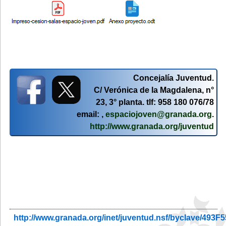
Concejalía Juventud.
C/ Verónica de la Magdalena, n°
23, 3° planta. tlf: 958 180 076/78
email: ,
espaciojoven@granada.org
.
http://www.granada.org/juventud
http://www.granada.org/inet/juventud.nsf/byclave/