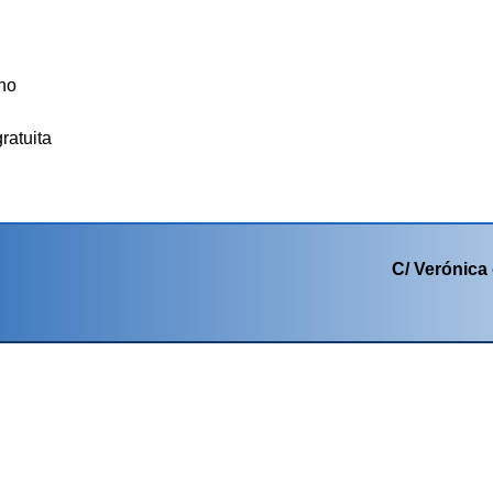
no
ratuita
C/ Verónica 