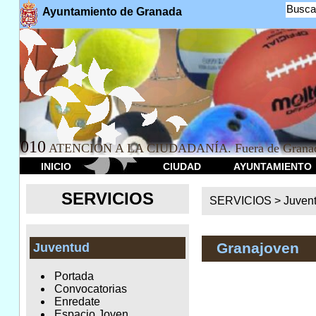
Busca
Ayuntamiento de Granada
010
ATENCION A LA CIUDADANÍA. Fuera de Granad
INICIO
CIUDAD
AYUNTAMIENTO
SERVICIOS
SERVICIOS >
Juven
Granajoven
Juventud
Portada
Convocatorias
Enredate
Espacio Joven