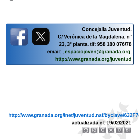
Concejalía Juventud.
C/ Verónica de la Magdalena, n°
23, 3° planta. tlf: 958 180 076/78
email: ,
espaciojoven@granada.org
.
http://www.granada.org/juventud
http://www.granada.org/inet/juventud.nsf/byclave/6
actualizada el: 19/02/2021