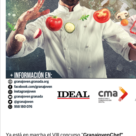
Ya está en marcha el VIII concurso "
GranajovenChef"
.