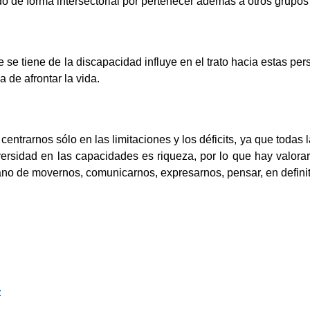
 de forma intersectorial por pertenecer además a otros grupos
 se tiene de la discapacidad influye en el trato hacia estas pe
 de afrontar la vida.
 centrarnos sólo en las limitaciones y los déficits, ya que toda
ersidad en las capacidades es riqueza, por lo que hay valorar
o de movernos, comunicarnos, expresarnos, pensar, en definitiva
: