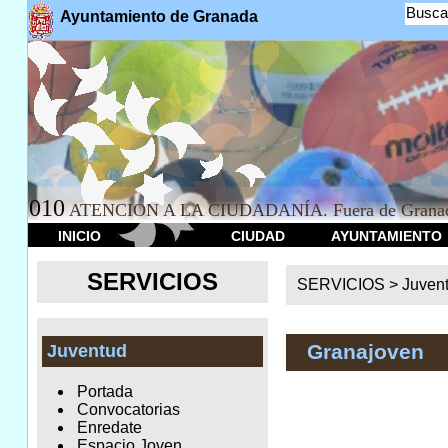
Busca
Ayuntamiento de Granada
010
ATENCION A LA CIUDADANÍA. Fuera de Granad
INICIO
CIUDAD
AYUNTAMIENTO
SERVICIOS
SERVICIOS >
Juven
Granajoven
Juventud
Portada
Convocatorias
Enredate
Espacio Joven