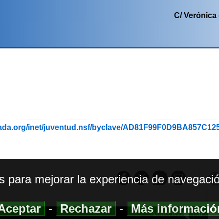
C/ Verónica 
nada.org/inet/juventud.nsf/byclave/AD81F99F0D9BA857C1
os para mejorar la experiencia de navegació
Aceptar
-
Rechazar
-
Más informaci
MAPA WEB
|
ACCESI