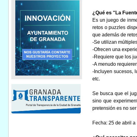
¿Qué es “La Fuente
Es un juego de inmer
retos o puzzles disp
que además de retos,
-Se utilizan múltiple
-Ofrecen una experien
-Requiere que los ju
-A menudo requieren 
-Incluyen sucesos, l
etc.
Se busca que el jug
sino que experimen
pretensión es no ser
Fecha: 25 de abril a