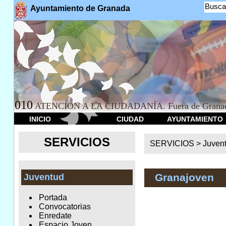
Busca
Ayuntamiento de Granada
010
ATENCION A LA CIUDADANÍA. Fuera de Granad
INICIO
CIUDAD
AYUNTAMIENTO
SERVICIOS
SERVICIOS >
Juven
Granajoven
Juventud
Portada
Convocatorias
Enredate
Espacio Joven