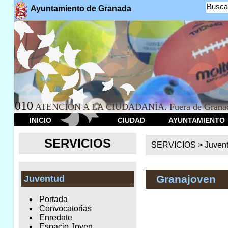
Busca
Ayuntamiento de Granada
010
ATENCION A LA CIUDADANÍA. Fuera de Granad
INICIO
CIUDAD
AYUNTAMIENTO
SERVICIOS
SERVICIOS >
Juven
Granajoven
Juventud
Portada
Convocatorias
Enredate
Espacio Joven