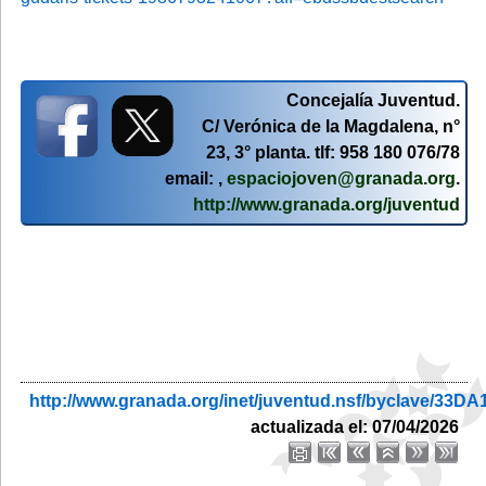
Concejalía Juventud.
C/ Verónica de la Magdalena, n°
23, 3° planta. tlf: 958 180 076/78
email: ,
espaciojoven@granada.org
.
http://www.granada.org/juventud
http://www.granada.org/inet/juventud.nsf/byclave
actualizada el: 07/04/2026